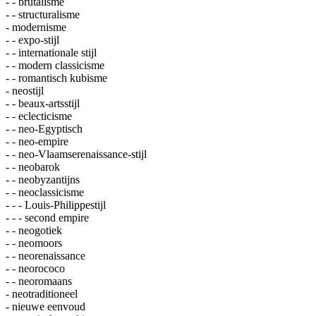
- - brutalisme
- - structuralisme
- modernisme
- - expo-stijl
- - internationale stijl
- - modern classicisme
- - romantisch kubisme
- neostijl
- - beaux-artsstijl
- - eclecticisme
- - neo-Egyptisch
- - neo-empire
- - neo-Vlaamserenaissance-stijl
- - neobarok
- - neobyzantijns
- - neoclassicisme
- - - Louis-Philippestijl
- - - second empire
- - neogotiek
- - neomoors
- - neorenaissance
- - neorococo
- - neoromaans
- neotraditioneel
- nieuwe eenvoud