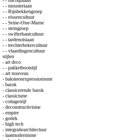
- - micoquiaan
- - mousteriaan
- - Rijnbekkengroep
- - rössencultuur
- - Seine-Oise-Marne
- - steingroep
- - swifterbantcultuur
- - tardenoisiaan
- - trechterbekercultuur
- - vlaardingencultuur
stijlen
- art deco
- - pakketbootstijl
- art nouveau
- baksteenexpressionisme
- barok
- classicerende barok
- classicisme
- cottagestijl
- deconstructivisme
- empire
- gotiek
- high tech
- integratiearchitectuur
- laatmodernisme