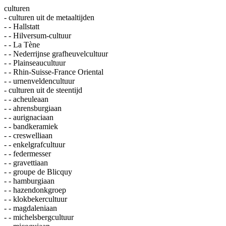
culturen
- culturen uit de metaaltijden
- - Hallstatt
- - Hilversum-cultuur
- - La Tène
- - Nederrijnse grafheuvelcultuur
- - Plainseaucultuur
- - Rhin-Suisse-France Oriental
- - urnenveldencultuur
- culturen uit de steentijd
- - acheuleaan
- - ahrensburgiaan
- - aurignaciaan
- - bandkeramiek
- - creswelliaan
- - enkelgrafcultuur
- - federmesser
- - gravettiaan
- - groupe de Blicquy
- - hamburgiaan
- - hazendonkgroep
- - klokbekercultuur
- - magdaleniaan
- - michelsbergcultuur