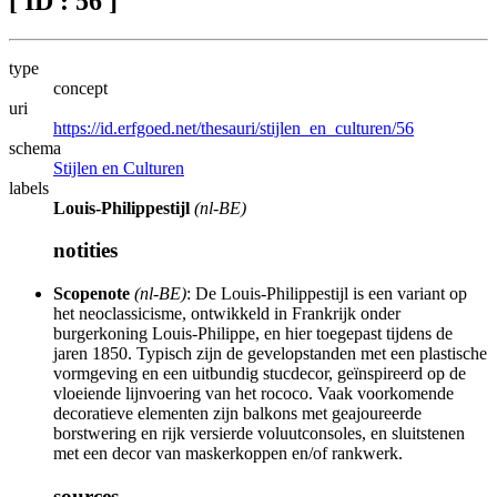
[ ID : 56 ]
type
concept
uri
https://id.erfgoed.net/thesauri/stijlen_en_culturen/56
schema
Stijlen en Culturen
labels
Louis-Philippestijl
(nl-BE)
notities
Scopenote
(nl-BE)
: De Louis-Philippestijl is een variant op
het neoclassicisme, ontwikkeld in Frankrijk onder
burgerkoning Louis-Philippe, en hier toegepast tijdens de
jaren 1850. Typisch zijn de gevelopstanden met een plastische
vormgeving en een uitbundig stucdecor, geïnspireerd op de
vloeiende lijnvoering van het rococo. Vaak voorkomende
decoratieve elementen zijn balkons met geajoureerde
borstwering en rijk versierde voluutconsoles, en sluitstenen
met een decor van maskerkoppen en/of rankwerk.
sources