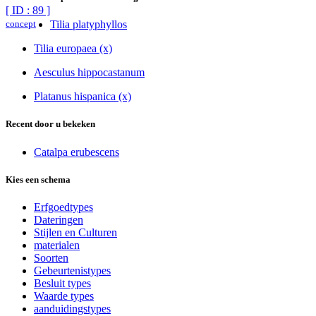
[ ID : 89 ]
concept
Tilia platyphyllos
Tilia europaea (x)
Aesculus hippocastanum
Platanus hispanica (x)
Recent door u bekeken
Catalpa erubescens
Kies een schema
Erfgoedtypes
Dateringen
Stijlen en Culturen
materialen
Soorten
Gebeurtenistypes
Besluit types
Waarde types
aanduidingstypes