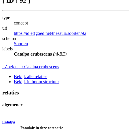
[ ID : 92 ]
type
concept
uri
https://id.erfgoed.net/thesauri/soorten/92
schema
Soorten
labels
Catalpa erubescens
(nl-BE)
Zoek naar Catalpa erubescens
Bekijk alle relaties
Bekijk in boom structuur
relaties
algemener
Catalpa
Populair in deze categorie