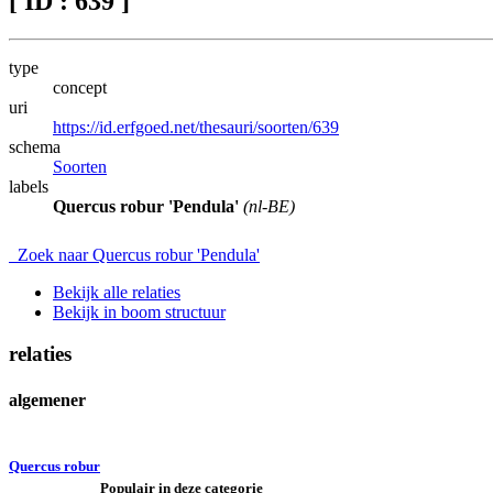
[ ID : 639 ]
type
concept
uri
https://id.erfgoed.net/thesauri/soorten/639
schema
Soorten
labels
Quercus robur 'Pendula'
(nl-BE)
Zoek naar Quercus robur 'Pendula'
Bekijk alle relaties
Bekijk in boom structuur
relaties
algemener
Quercus robur
Populair in deze categorie