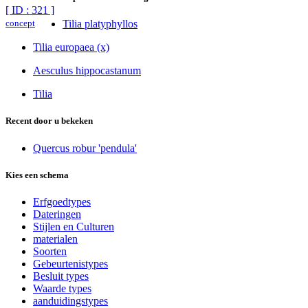
[ ID : 321 ]
concept
Tilia platyphyllos
Tilia europaea (x)
Aesculus hippocastanum
Tilia
Recent door u bekeken
Quercus robur 'pendula'
Kies een schema
Erfgoedtypes
Dateringen
Stijlen en Culturen
materialen
Soorten
Gebeurtenistypes
Besluit types
Waarde types
aanduidingstypes