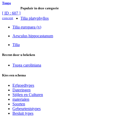
Tsuga
Populair in deze categorie
[ ID : 607 ]
concept
Tilia platyphyllos
Tilia europaea (x)
Aesculus hippocastanum
Tilia
Recent door u bekeken
Tsuga caroliniana
Kies een schema
Erfgoedtypes
Dateringen
Stijlen en Culturen
materialen
Soorten
Gebeurtenistypes
Besluit types