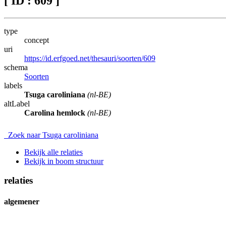
[ ID : 609 ]
type
concept
uri
https://id.erfgoed.net/thesauri/soorten/609
schema
Soorten
labels
Tsuga caroliniana
(nl-BE)
altLabel
Carolina hemlock
(nl-BE)
Zoek naar Tsuga caroliniana
Bekijk alle relaties
Bekijk in boom structuur
relaties
algemener