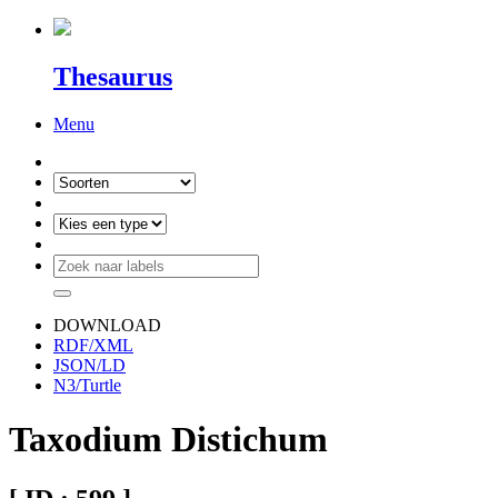
Thesaurus
Menu
DOWNLOAD
RDF/XML
JSON/LD
N3/Turtle
Taxodium Distichum