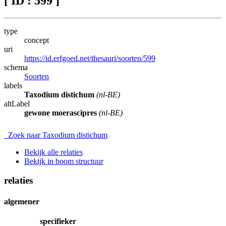
[ ID : 599 ]
type
concept
uri
https://id.erfgoed.net/thesauri/soorten/599
schema
Soorten
labels
Taxodium distichum
(nl-BE)
altLabel
gewone moerascipres
(nl-BE)
Zoek naar Taxodium distichum
Bekijk alle relaties
Bekijk in boom structuur
relaties
algemener
specifieker