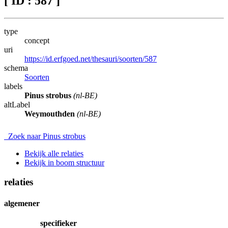
[ ID : 587 ]
type
concept
uri
https://id.erfgoed.net/thesauri/soorten/587
schema
Soorten
labels
Pinus strobus
(nl-BE)
altLabel
Weymouthden
(nl-BE)
Zoek naar Pinus strobus
Bekijk alle relaties
Bekijk in boom structuur
relaties
algemener
specifieker