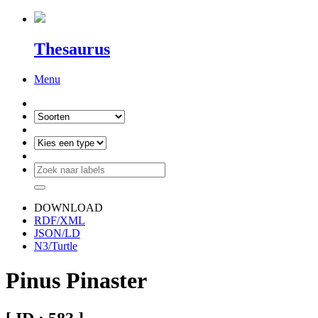
Thesaurus
Menu
DOWNLOAD
RDF/XML
JSON/LD
N3/Turtle
Pinus Pinaster