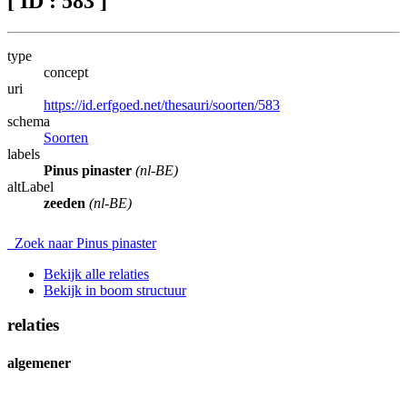
[ ID : 583 ]
type
concept
uri
https://id.erfgoed.net/thesauri/soorten/583
schema
Soorten
labels
Pinus pinaster
(nl-BE)
altLabel
zeeden
(nl-BE)
Zoek naar Pinus pinaster
Bekijk alle relaties
Bekijk in boom structuur
relaties
algemener