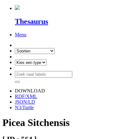
Thesaurus
Menu
DOWNLOAD
RDF/XML
JSON/LD
N3/Turtle
Picea Sitchensis