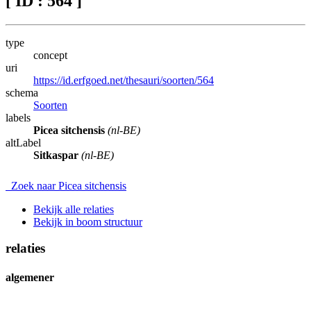
[ ID : 564 ]
type
concept
uri
https://id.erfgoed.net/thesauri/soorten/564
schema
Soorten
labels
Picea sitchensis
(nl-BE)
altLabel
Sitkaspar
(nl-BE)
Zoek naar Picea sitchensis
Bekijk alle relaties
Bekijk in boom structuur
relaties
algemener