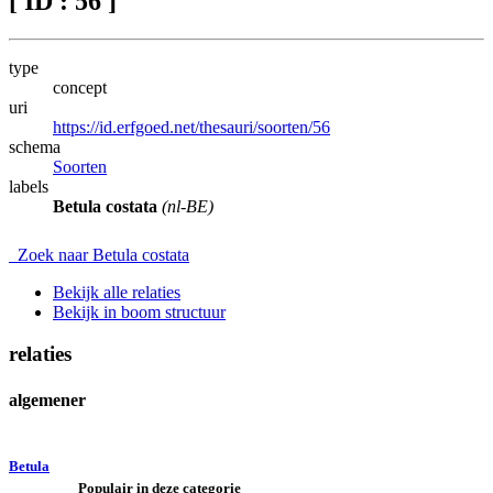
[ ID : 56 ]
type
concept
uri
https://id.erfgoed.net/thesauri/soorten/56
schema
Soorten
labels
Betula costata
(nl-BE)
Zoek naar Betula costata
Bekijk alle relaties
Bekijk in boom structuur
relaties
algemener
Betula
Populair in deze categorie