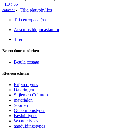
[ ID : 55 ]
concept
Tilia platyphyllos
Tilia europaea (x)
Aesculus hippocastanum
Tilia
Recent door u bekeken
Betula costata
Kies een schema
Erfgoedtypes
Dateringen
Stijlen en Culturen
materialen
Soorten
Gebeurtenistypes
Besluit types
Waarde types
aanduidingstypes