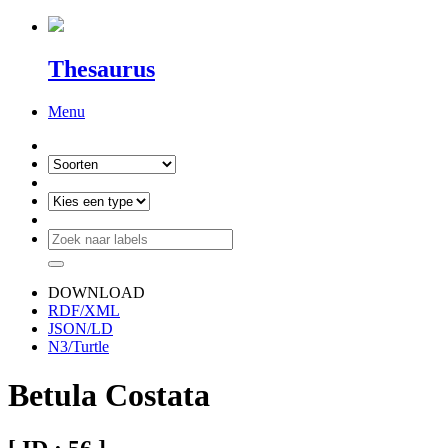
Thesaurus
Menu
DOWNLOAD
RDF/XML
JSON/LD
N3/Turtle
Betula Costata