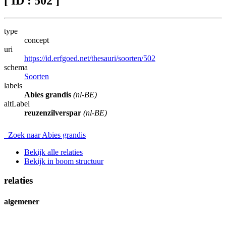
[ ID : 502 ]
type
concept
uri
https://id.erfgoed.net/thesauri/soorten/502
schema
Soorten
labels
Abies grandis
(nl-BE)
altLabel
reuzenzilverspar
(nl-BE)
Zoek naar Abies grandis
Bekijk alle relaties
Bekijk in boom structuur
relaties
algemener