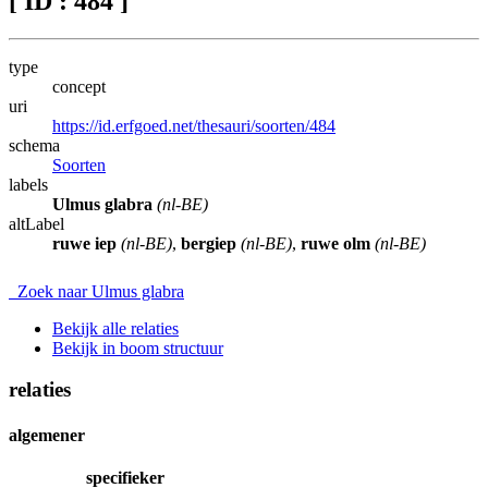
[ ID : 484 ]
type
concept
uri
https://id.erfgoed.net/thesauri/soorten/484
schema
Soorten
labels
Ulmus glabra
(nl-BE)
altLabel
ruwe iep
(nl-BE)
,
bergiep
(nl-BE)
,
ruwe olm
(nl-BE)
Zoek naar Ulmus glabra
Bekijk alle relaties
Bekijk in boom structuur
relaties
algemener
specifieker