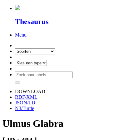
Thesaurus
Menu
DOWNLOAD
RDF/XML
JSON/LD
N3/Turtle
Ulmus Glabra