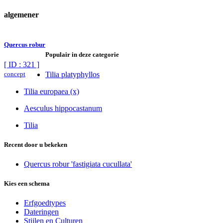
algemener
Quercus robur
Populair in deze categorie
[ ID : 321 ]
concept
Tilia platyphyllos
Tilia europaea (x)
Aesculus hippocastanum
Tilia
Recent door u bekeken
Quercus robur 'fastigiata cucullata'
Kies een schema
Erfgoedtypes
Dateringen
Stijlen en Culturen