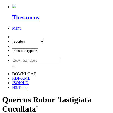
Thesaurus
Menu
DOWNLOAD
RDF/XML
JSON/LD
N3/Turtle
Quercus Robur 'fastigiata
Cucullata'