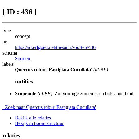
[ ID : 436 ]
type
concept
uri
https://id.erfgoed.net/thesauri/soorten/436
schema
Soorten
labels
Quercus robur 'Fastigiata Cucullata'
(nl-BE)
notities
Scopenote
(nl-BE)
: Zuilvormige zomereik en bolstaand blad
Zoek naar Quercus robur 'Fastigiata Cucullata'
Bekijk alle relaties
Bekijk in boom structuur
relaties