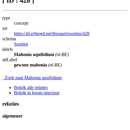
[ ID : 428 ]
type
concept
uri
https://id.erfgoed.net/thesauri/soorten/428
schema
Soorten
labels
Mahonia aquifolium
(nl-BE)
altLabel
gewone mahonia
(nl-BE)
Zoek naar Mahonia aquifolium
Bekijk alle relaties
Bekijk in boom structuur
relaties
algemener