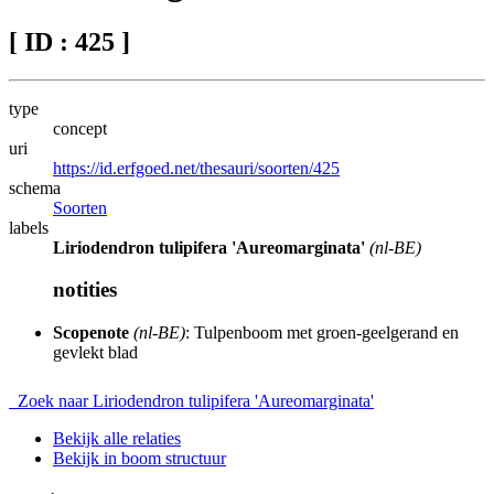
[ ID : 425 ]
type
concept
uri
https://id.erfgoed.net/thesauri/soorten/425
schema
Soorten
labels
Liriodendron tulipifera 'Aureomarginata'
(nl-BE)
notities
Scopenote
(nl-BE)
: Tulpenboom met groen-geelgerand en
gevlekt blad
Zoek naar Liriodendron tulipifera 'Aureomarginata'
Bekijk alle relaties
Bekijk in boom structuur