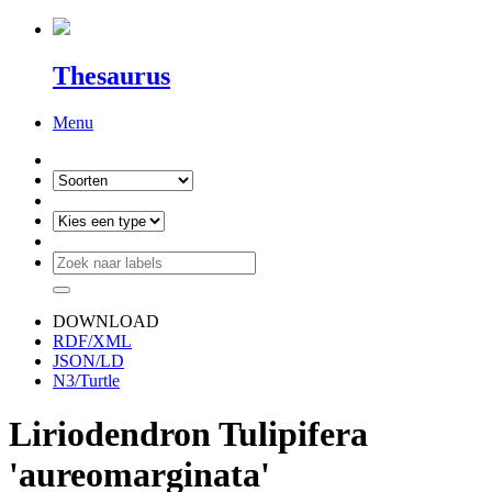
Thesaurus
Menu
DOWNLOAD
RDF/XML
JSON/LD
N3/Turtle
Liriodendron Tulipifera
'aureomarginata'