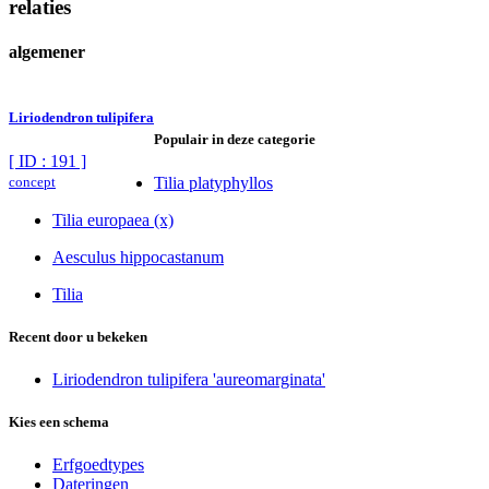
relaties
algemener
Liriodendron tulipifera
Populair in deze categorie
[ ID : 191 ]
concept
Tilia platyphyllos
Tilia europaea (x)
Aesculus hippocastanum
Tilia
Recent door u bekeken
Liriodendron tulipifera 'aureomarginata'
Kies een schema
Erfgoedtypes
Dateringen