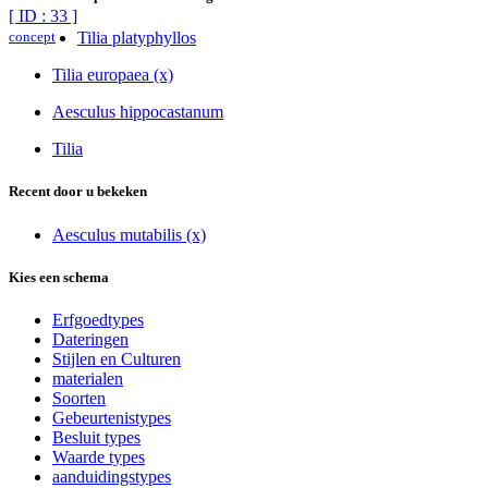
[ ID : 33 ]
concept
Tilia platyphyllos
Tilia europaea (x)
Aesculus hippocastanum
Tilia
Recent door u bekeken
Aesculus mutabilis (x)
Kies een schema
Erfgoedtypes
Dateringen
Stijlen en Culturen
materialen
Soorten
Gebeurtenistypes
Besluit types
Waarde types
aanduidingstypes