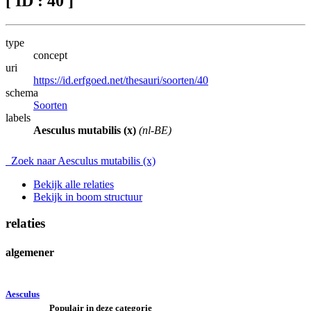
[ ID : 40 ]
type
concept
uri
https://id.erfgoed.net/thesauri/soorten/40
schema
Soorten
labels
Aesculus mutabilis (x)
(nl-BE)
Zoek naar Aesculus mutabilis (x)
Bekijk alle relaties
Bekijk in boom structuur
relaties
algemener
Aesculus
Populair in deze categorie