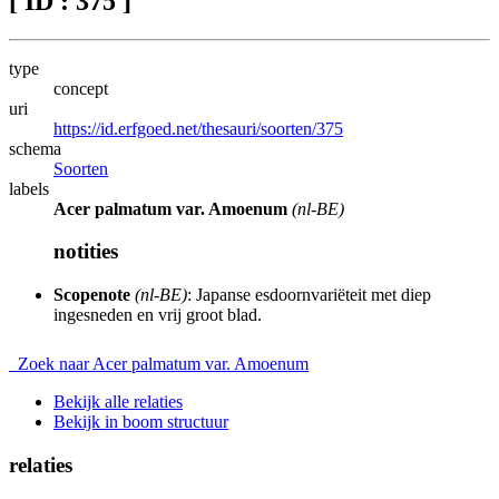
[ ID : 375 ]
type
concept
uri
https://id.erfgoed.net/thesauri/soorten/375
schema
Soorten
labels
Acer palmatum var. Amoenum
(nl-BE)
notities
Scopenote
(nl-BE)
: Japanse esdoornvariëteit met diep
ingesneden en vrij groot blad.
Zoek naar Acer palmatum var. Amoenum
Bekijk alle relaties
Bekijk in boom structuur
relaties