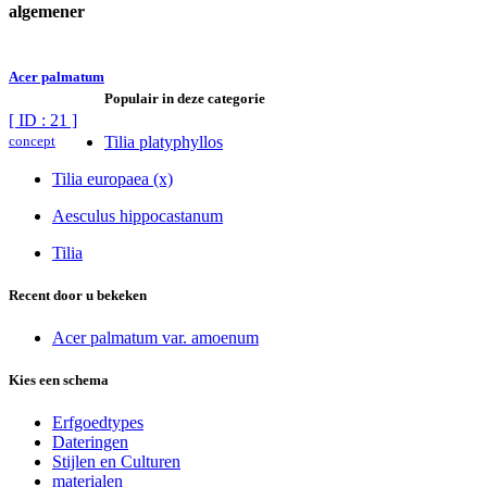
algemener
Acer palmatum
Populair in deze categorie
[ ID : 21 ]
concept
Tilia platyphyllos
Tilia europaea (x)
Aesculus hippocastanum
Tilia
Recent door u bekeken
Acer palmatum var. amoenum
Kies een schema
Erfgoedtypes
Dateringen
Stijlen en Culturen
materialen