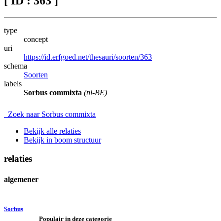
[ ID : 363 ]
type
concept
uri
https://id.erfgoed.net/thesauri/soorten/363
schema
Soorten
labels
Sorbus commixta
(nl-BE)
Zoek naar Sorbus commixta
Bekijk alle relaties
Bekijk in boom structuur
relaties
algemener
Sorbus
Populair in deze categorie