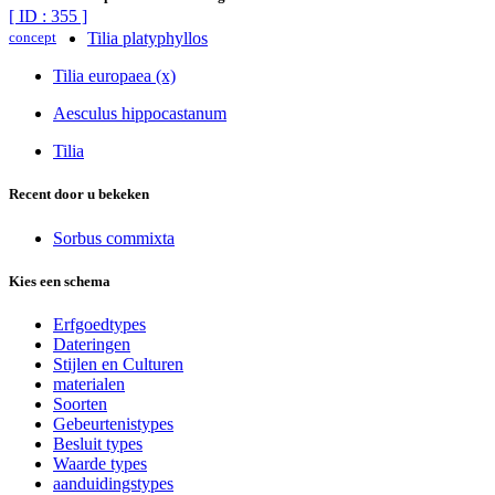
[ ID : 355 ]
concept
Tilia platyphyllos
Tilia europaea (x)
Aesculus hippocastanum
Tilia
Recent door u bekeken
Sorbus commixta
Kies een schema
Erfgoedtypes
Dateringen
Stijlen en Culturen
materialen
Soorten
Gebeurtenistypes
Besluit types
Waarde types
aanduidingstypes