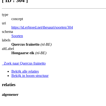
[ ID : 304 ]
type
concept
uri
https://id.erfgoed.net/thesauri/soorten/304
schema
Soorten
labels
Quercus frainetto
(nl-BE)
altLabel
Hongaarse eik
(nl-BE)
Zoek naar Quercus frainetto
Bekijk alle relaties
Bekijk in boom structuur
relaties
algemener