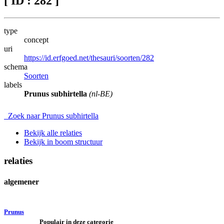
[ ID : 282 ]
type
concept
uri
https://id.erfgoed.net/thesauri/soorten/282
schema
Soorten
labels
Prunus subhirtella
(nl-BE)
Zoek naar Prunus subhirtella
Bekijk alle relaties
Bekijk in boom structuur
relaties
algemener
Prunus
Populair in deze categorie