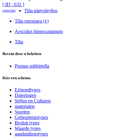
[ ID : 632 ]
concept
Tilia platyphyllos
Tilia europaea (x)
Aesculus hippocastanum
Tilia
Recent door u bekeken
Prunus subhirtella
Kies een schema
Erfgoedtypes
Dateringen
Stijlen en Culturen
materialen
Soorten
Gebeurtenistypes
Besluit types
Waarde types
aanduidingstypes