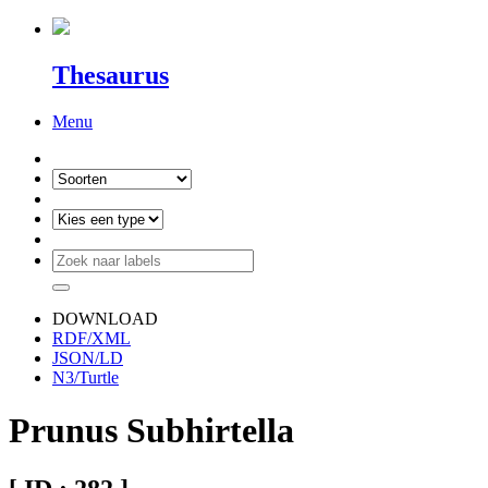
Thesaurus
Menu
DOWNLOAD
RDF/XML
JSON/LD
N3/Turtle
Prunus Subhirtella