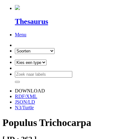
Thesaurus
Menu
DOWNLOAD
RDF/XML
JSON/LD
N3/Turtle
Populus Trichocarpa