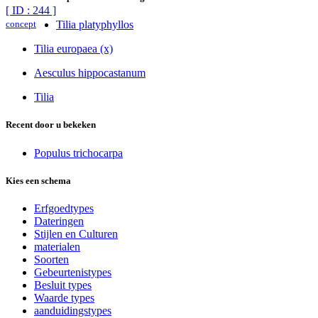
[ ID : 244 ]
concept
Tilia platyphyllos
Tilia europaea (x)
Aesculus hippocastanum
Tilia
Recent door u bekeken
Populus trichocarpa
Kies een schema
Erfgoedtypes
Dateringen
Stijlen en Culturen
materialen
Soorten
Gebeurtenistypes
Besluit types
Waarde types
aanduidingstypes