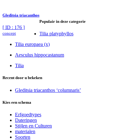
Gleditsia triacanthos
Populair in deze categorie
[ ID : 176 ]
concept
Tilia platyphyllos
Tilia europaea (x)
Aesculus hippocastanum
Tilia
Recent door u bekeken
Gleditsia triacanthos ‘columnaris’
Kies een schema
Erfgoedtypes
Dateringen
Stijlen en Culturen
materialen
Soorten