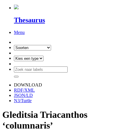
Thesaurus
Menu
DOWNLOAD
RDF/XML
JSON/LD
N3/Turtle
Gleditsia Triacanthos
‘columnaris’