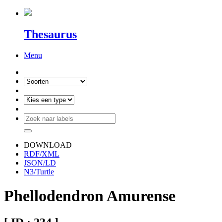
Thesaurus
Menu
DOWNLOAD
RDF/XML
JSON/LD
N3/Turtle
Phellodendron Amurense