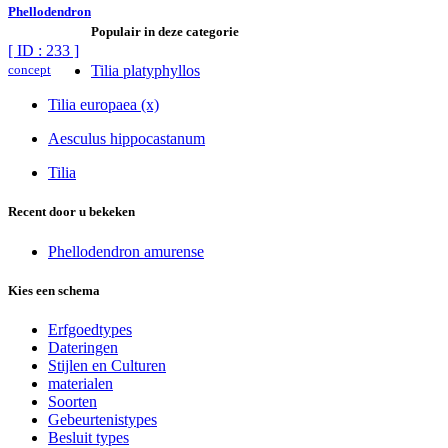
Phellodendron
Populair in deze categorie
[ ID : 233 ]
concept
Tilia platyphyllos
Tilia europaea (x)
Aesculus hippocastanum
Tilia
Recent door u bekeken
Phellodendron amurense
Kies een schema
Erfgoedtypes
Dateringen
Stijlen en Culturen
materialen
Soorten
Gebeurtenistypes
Besluit types