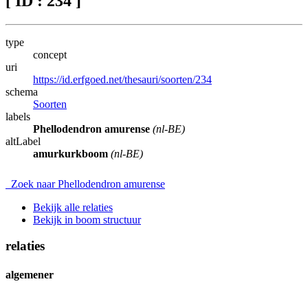
[ ID : 234 ]
type
concept
uri
https://id.erfgoed.net/thesauri/soorten/234
schema
Soorten
labels
Phellodendron amurense
(nl-BE)
altLabel
amurkurkboom
(nl-BE)
Zoek naar Phellodendron amurense
Bekijk alle relaties
Bekijk in boom structuur
relaties
algemener