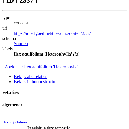
[ ID : 2337 ]
type
concept
uri
https://id.erfgoed.net/thesauri/soorten/2337
schema
Soorten
labels
Ilex aquifolium 'Heterophylla'
(la)
Zoek naar Ilex aquifolium 'Heterophylla'
Bekijk alle relaties
Bekijk in boom structuur
relaties
algemener
Ilex aquifolium
Populair in deze categorie