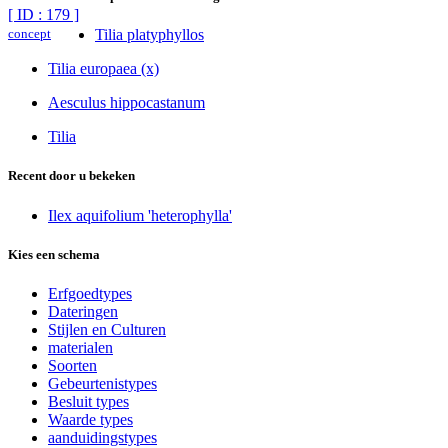
[ ID : 179 ]
concept
Tilia platyphyllos
Tilia europaea (x)
Aesculus hippocastanum
Tilia
Recent door u bekeken
Ilex aquifolium 'heterophylla'
Kies een schema
Erfgoedtypes
Dateringen
Stijlen en Culturen
materialen
Soorten
Gebeurtenistypes
Besluit types
Waarde types
aanduidingstypes