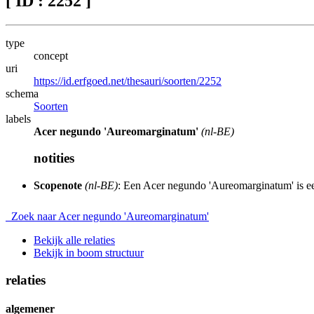
[ ID : 2252 ]
type
concept
uri
https://id.erfgoed.net/thesauri/soorten/2252
schema
Soorten
labels
Acer negundo 'Aureomarginatum'
(nl-BE)
notities
Scopenote
(nl-BE)
: Een Acer negundo 'Aureomarginatum' is e
Zoek naar Acer negundo 'Aureomarginatum'
Bekijk alle relaties
Bekijk in boom structuur
relaties
algemener