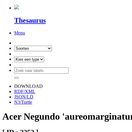
Thesaurus
Menu
DOWNLOAD
RDF/XML
JSON/LD
N3/Turtle
Acer Negundo 'aureomarginatu