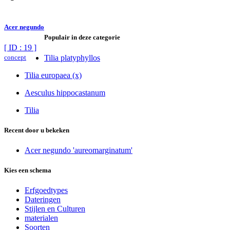
Acer negundo
Populair in deze categorie
[ ID : 19 ]
concept
Tilia platyphyllos
Tilia europaea (x)
Aesculus hippocastanum
Tilia
Recent door u bekeken
Acer negundo 'aureomarginatum'
Kies een schema
Erfgoedtypes
Dateringen
Stijlen en Culturen
materialen
Soorten