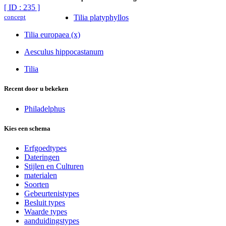
[ ID : 235 ]
concept
Tilia platyphyllos
Tilia europaea (x)
Aesculus hippocastanum
Tilia
Recent door u bekeken
Philadelphus
Kies een schema
Erfgoedtypes
Dateringen
Stijlen en Culturen
materialen
Soorten
Gebeurtenistypes
Besluit types
Waarde types
aanduidingstypes