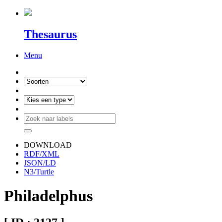
Thesaurus
Menu
DOWNLOAD
RDF/XML
JSON/LD
N3/Turtle
Philadelphus