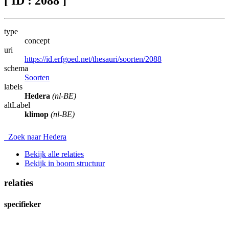
[ ID : 2088 ]
type
concept
uri
https://id.erfgoed.net/thesauri/soorten/2088
schema
Soorten
labels
Hedera
(nl-BE)
altLabel
klimop
(nl-BE)
Zoek naar Hedera
Bekijk alle relaties
Bekijk in boom structuur
relaties
specifieker