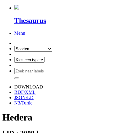
Thesaurus
Menu
DOWNLOAD
RDF/XML
JSON/LD
N3/Turtle
Hedera