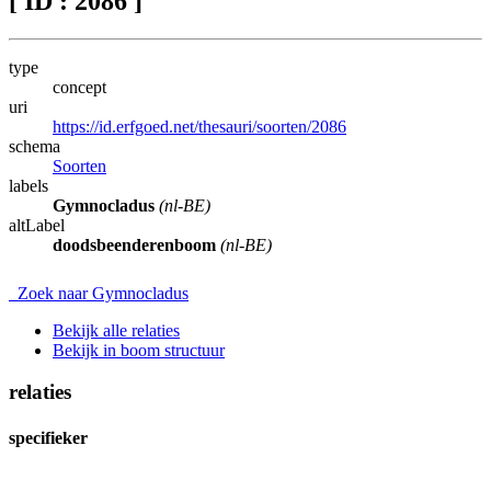
[ ID : 2086 ]
type
concept
uri
https://id.erfgoed.net/thesauri/soorten/2086
schema
Soorten
labels
Gymnocladus
(nl-BE)
altLabel
doodsbeenderenboom
(nl-BE)
Zoek naar Gymnocladus
Bekijk alle relaties
Bekijk in boom structuur
relaties
specifieker