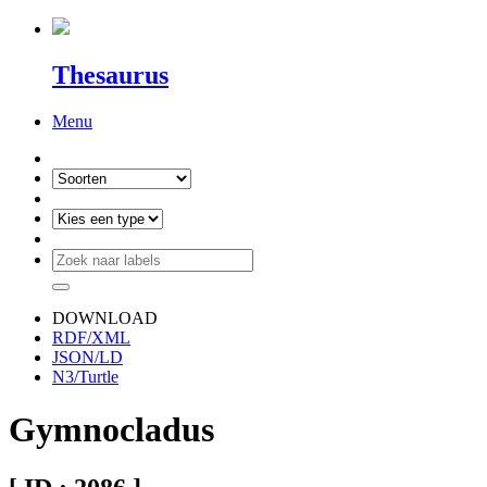
Thesaurus
Menu
DOWNLOAD
RDF/XML
JSON/LD
N3/Turtle
Gymnocladus