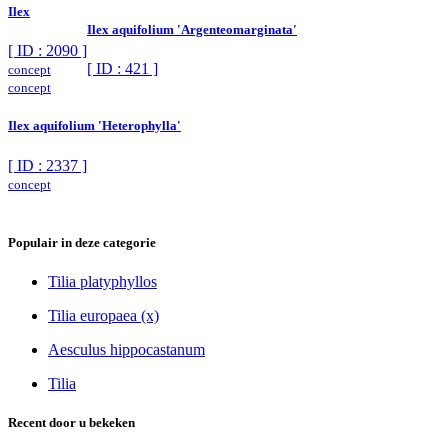
Ilex
Ilex aquifolium 'Argenteomarginata'
[ ID : 2090 ]
[ ID : 421 ]
concept
concept
Ilex aquifolium 'Heterophylla'
[ ID : 2337 ]
concept
Populair in deze categorie
Tilia platyphyllos
Tilia europaea (x)
Aesculus hippocastanum
Tilia
Recent door u bekeken