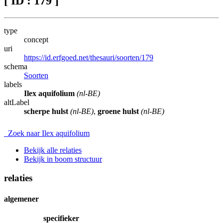
[ ID : 179 ]
type
concept
uri
https://id.erfgoed.net/thesauri/soorten/179
schema
Soorten
labels
Ilex aquifolium
(nl-BE)
altLabel
scherpe hulst
(nl-BE)
,
groene hulst
(nl-BE)
Zoek naar Ilex aquifolium
Bekijk alle relaties
Bekijk in boom structuur
relaties
algemener
specifieker