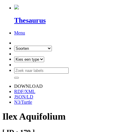
Thesaurus
Menu
DOWNLOAD
RDF/XML
JSON/LD
N3/Turtle
Ilex Aquifolium