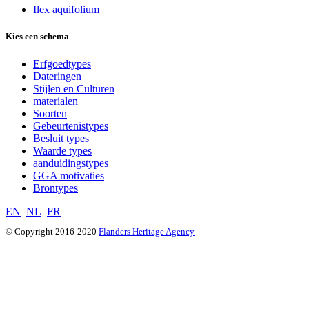
Ilex aquifolium
Kies een schema
Erfgoedtypes
Dateringen
Stijlen en Culturen
materialen
Soorten
Gebeurtenistypes
Besluit types
Waarde types
aanduidingstypes
GGA motivaties
Brontypes
EN
NL
FR
© Copyright 2016-2020
Flanders Heritage Agency