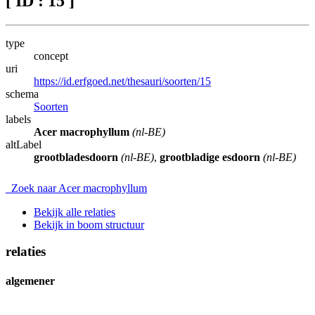
[ ID : 15 ]
type
concept
uri
https://id.erfgoed.net/thesauri/soorten/15
schema
Soorten
labels
Acer macrophyllum
(nl-BE)
altLabel
grootbladesdoorn
(nl-BE)
,
grootbladige esdoorn
(nl-BE)
Zoek naar Acer macrophyllum
Bekijk alle relaties
Bekijk in boom structuur
relaties
algemener