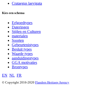
Crataegus laevigata
Kies een schema
Erfgoedtypes
Dateringen
Stijlen en Culturen
materialen
Soorten
Gebeurtenistypes
Besluit types
Waarde types
aanduidingstypes
GGA motivaties
Brontypes
EN
NL
FR
© Copyright 2016-2020
Flanders Heritage Agency