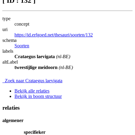
[ ID : 132 ]
type
concept
uri
https://id.erfgoed.net/thesauri/soorten/132
schema
Soorten
labels
Crataegus laevigata
(nl-BE)
altLabel
tweestijlige meidoorn
(nl-BE)
Zoek naar Crataegus laevigata
Bekijk alle relaties
Bekijk in boom structuur
relaties
algemener
specifieker