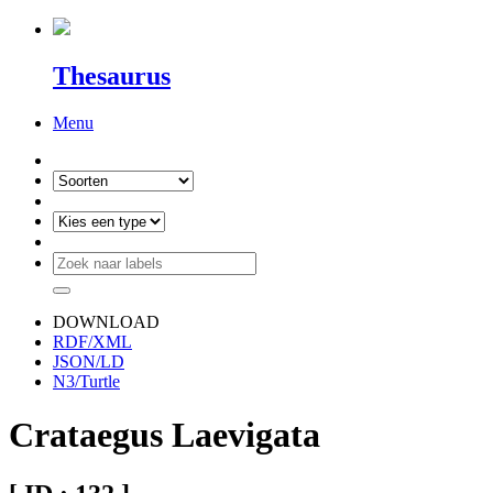
Thesaurus
Menu
DOWNLOAD
RDF/XML
JSON/LD
N3/Turtle
Crataegus Laevigata