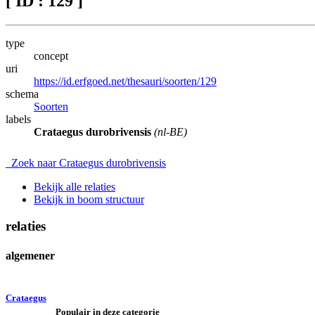
[ ID : 129 ]
type
concept
uri
https://id.erfgoed.net/thesauri/soorten/129
schema
Soorten
labels
Crataegus durobrivensis
(nl-BE)
Zoek naar Crataegus durobrivensis
Bekijk alle relaties
Bekijk in boom structuur
relaties
algemener
Crataegus
Populair in deze categorie