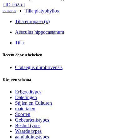
[ ID : 625 ]
concept
Tilia platyphyllos
Tilia europaea (x)
Aesculus hippocastanum
Tilia
Recent door u bekeken
Crataegus durobrivensis
Kies een schema
Erfgoedtypes
Dateringen
Stijlen en Culturen
materialen
Soorten
Gebeurtenistypes
Besluit types
Waarde types
aanduidingstypes