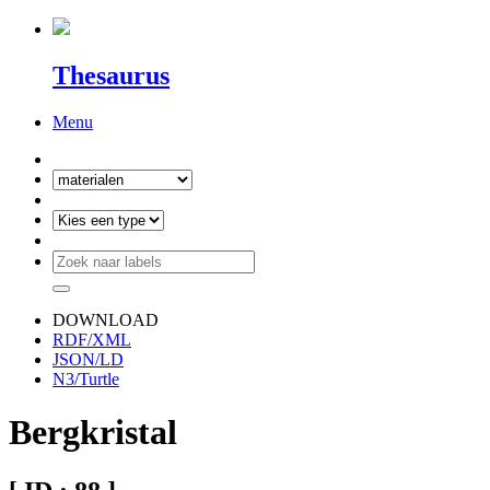
Thesaurus
Menu
DOWNLOAD
RDF/XML
JSON/LD
N3/Turtle
Bergkristal