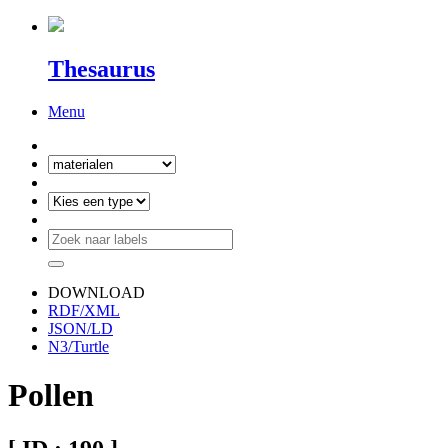
Thesaurus
Menu
DOWNLOAD
RDF/XML
JSON/LD
N3/Turtle
Pollen