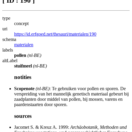
[ ID : 190 ]
type
concept
uri
https://id.erfgoed.net/thesauri/materialen/190
schema
materialen
labels
pollen
(nl-BE)
altLabel
stuifmeel
(nl-BE)
notities
Scopenote
(nl-BE)
: Te gebruiken voor pollen en sporen. De
verspreiding van het mannelijk genetisch materiaal gebeurt bij
zaadplanten door middel van pollen, bij mossen, varens en
paardenstaarten door sporen.
sources
Jacomet S. & Kreuz A. 1999:
Archäobotanik, Methoden und