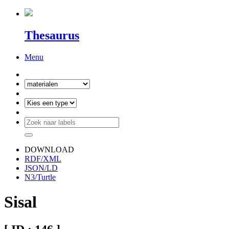
Thesaurus
Menu
DOWNLOAD
RDF/XML
JSON/LD
N3/Turtle
Sisal