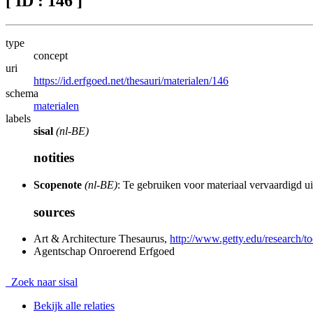
[ ID : 146 ]
type
concept
uri
https://id.erfgoed.net/thesauri/materialen/146
schema
materialen
labels
sisal
(nl-BE)
notities
Scopenote
(nl-BE)
: Te gebruiken voor materiaal vervaardigd ui
sources
Art & Architecture Thesaurus,
http://www.getty.edu/research/to
Agentschap Onroerend Erfgoed
Zoek naar sisal
Bekijk alle relaties