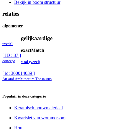
Bekijk in boom structuur
relaties
algemener
gelijkaardige
textiel
exactMatch
[ ID : 37 ]
concept
sisal (vezel)
[ id: 300014039 ]
Art and Architecture Thesaurus
Populair in deze categorie
Keramisch bouwmateriaal
Kwartsiet van wommersom
Hout