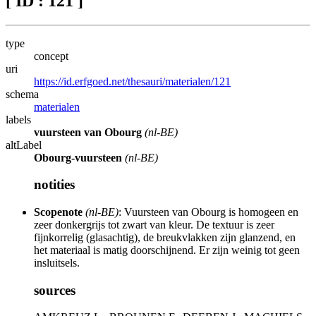
[ ID : 121 ]
type
concept
uri
https://id.erfgoed.net/thesauri/materialen/121
schema
materialen
labels
vuursteen van Obourg
(nl-BE)
altLabel
Obourg-vuursteen
(nl-BE)
notities
Scopenote
(nl-BE)
: Vuursteen van Obourg is homogeen en
zeer donkergrijs tot zwart van kleur. De textuur is zeer
fijnkorrelig (glasachtig), de breukvlakken zijn glanzend, en
het materiaal is matig doorschijnend. Er zijn weinig tot geen
insluitsels.
sources