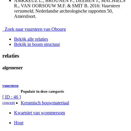
AMKREUZ L., BROUNEN F., DEEBEN J., MACHIELS
R., VAN OORSOUW M.F. & SMIT B. 2016:
Vuursteen
verzameld
, Nederlandse archeologische rapporten 50,
Amersfoort.
Zoek naar vuursteen van Obourg
Bekijk alle relaties
Bekijk in boom structuur
relaties
algemener
vuursteen
Populair in deze categorie
[ ID : 46 ]
concept
Keramisch bouwmateriaal
Kwartsiet van wommersom
Hout