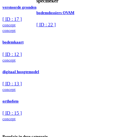
specifieker
verstoorde gronden
bodemdossiers OVAM
[ ID : 17 ]
[ ID : 22 ]
concept
concept
bodemkaart
[ ID : 12 ]
concept
digitaal hoogtemodel
[ ID : 13 ]
concept
orthofoto
[ ID : 15 ]
concept
Populair in deze categorie