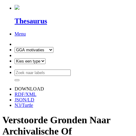
Thesaurus
Menu
DOWNLOAD
RDF/XML
JSON/LD
N3/Turtle
Verstoorde Gronden Naar
Archivalische Of