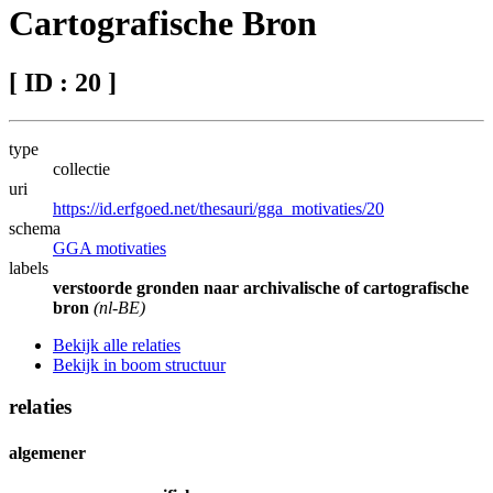
Cartografische Bron
[ ID : 20 ]
type
collectie
uri
https://id.erfgoed.net/thesauri/gga_motivaties/20
schema
GGA motivaties
labels
verstoorde gronden naar archivalische of cartografische
bron
(nl-BE)
Bekijk alle relaties
Bekijk in boom structuur
relaties
algemener