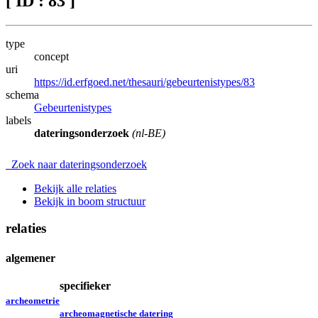
[ ID : 83 ]
type
concept
uri
https://id.erfgoed.net/thesauri/gebeurtenistypes/83
schema
Gebeurtenistypes
labels
dateringsonderzoek
(nl-BE)
Zoek naar dateringsonderzoek
Bekijk alle relaties
Bekijk in boom structuur
relaties
algemener
specifieker
archeometrie
archeomagnetische datering