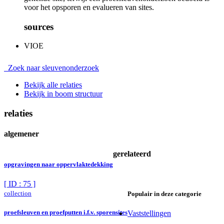
voor het opsporen en evalueren van sites.
sources
VIOE
Zoek naar sleuvenonderzoek
Bekijk alle relaties
Bekijk in boom structuur
relaties
algemener
gerelateerd
opgravingen naar oppervlaktedekking
[ ID : 75 ]
collection
Populair in deze categorie
proefsleuven en proefputten i.f.v. sporensites
Vaststellingen