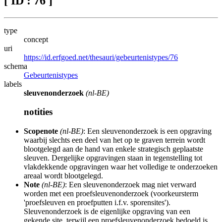
[ ID : 76 ]
type
concept
uri
https://id.erfgoed.net/thesauri/gebeurtenistypes/76
schema
Gebeurtenistypes
labels
sleuvenonderzoek
(nl-BE)
notities
Scopenote
(nl-BE)
: Een sleuvenonderzoek is een opgraving
waarbij slechts een deel van het op te graven terrein wordt
blootgelegd aan de hand van enkele strategisch geplaatste
sleuven. Dergelijke opgravingen staan in tegenstelling tot
vlakdekkende opgravingen waar het volledige te onderzoeken
areaal wordt blootgelegd.
Note
(nl-BE)
: Een sleuvenonderzoek mag niet verward
worden met een proefsleuvenonderzoek (voorkeursterm
'proefsleuven en proefputten i.f.v. sporensites').
Sleuvenonderzoek is de eigenlijke opgraving van een
gekende site, terwijl een proefsleuvenonderzoek bedoeld is