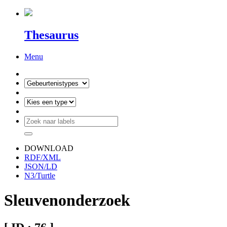
Thesaurus
Menu
DOWNLOAD
RDF/XML
JSON/LD
N3/Turtle
Sleuvenonderzoek