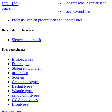
Geografische inventarisatie
[ ID : 189 ]
concept
Toevalsvondsten
Proefsleuven en proefputten i.f.v. sporensites
Recent door u bekeken
Sleuvenonderzoek
Kies een schema
Erfgoedtypes
Dateringen
Stijlen en Culturen
materialen
Soorten
Gebeurtenistypes
Besluit types
Waarde types
aanduidingstypes
GGA motivaties
Brontypes