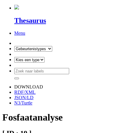
Thesaurus
Menu
DOWNLOAD
RDF/XML
JSON/LD
N3/Turtle
Fosfaatanalyse