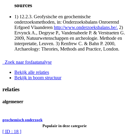
sources
1) 12.2.3. Geofysische en geochemische
onderzoeksmethoden, in: Onderzoeksbalans Onroerend
Erfgoed Vlaanderen
http://www.onderzoeksbalans.be/.
2)
Ervynck A., Degryse P., Vandenabeele P. & Verstraeten G.
2009, Natuurwetenschappen en archeologie. Methode en
interpretatie, Leuven. 3) Renfrew C. & Bahn P. 2000,
Archaeology: Theories, Methods and Practice, London.
Zoek naar fosfaatanalyse
Bekijk alle relaties
Bekijk in boom structuur
relaties
algemener
geochemisch onderzoek
Populair in deze categorie
[ ID : 18 ]