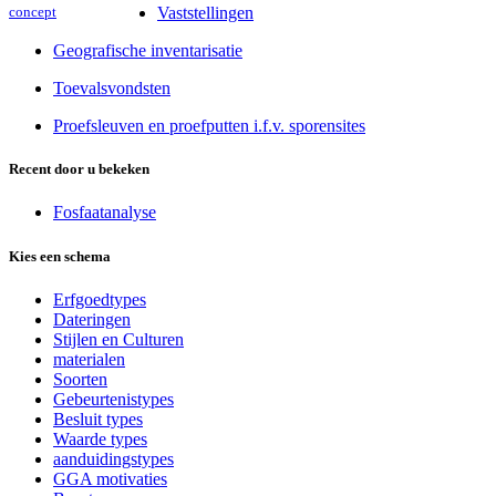
concept
Vaststellingen
Geografische inventarisatie
Toevalsvondsten
Proefsleuven en proefputten i.f.v. sporensites
Recent door u bekeken
Fosfaatanalyse
Kies een schema
Erfgoedtypes
Dateringen
Stijlen en Culturen
materialen
Soorten
Gebeurtenistypes
Besluit types
Waarde types
aanduidingstypes
GGA motivaties