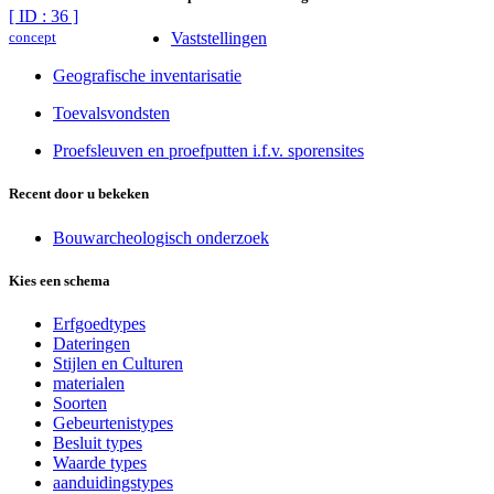
[ ID : 36 ]
concept
Vaststellingen
Geografische inventarisatie
Toevalsvondsten
Proefsleuven en proefputten i.f.v. sporensites
Recent door u bekeken
Bouwarcheologisch onderzoek
Kies een schema
Erfgoedtypes
Dateringen
Stijlen en Culturen
materialen
Soorten
Gebeurtenistypes
Besluit types
Waarde types
aanduidingstypes