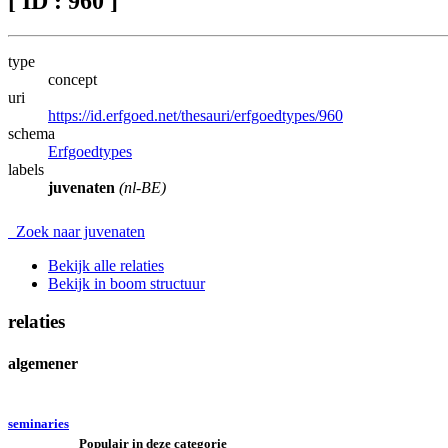
[ ID : 960 ]
type
concept
uri
https://id.erfgoed.net/thesauri/erfgoedtypes/960
schema
Erfgoedtypes
labels
juvenaten
(nl-BE)
Zoek naar juvenaten
Bekijk alle relaties
Bekijk in boom structuur
relaties
algemener
seminaries
Populair in deze categorie