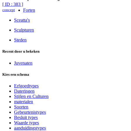
[ ID : 383 ]
concept
Forten
Sceatta's
Sculpturen
Steden
Recent door u bekeken
Juvenaten
Kies een schema
Erfgoedtypes
Dateringen
Stijlen en Culturen
materialen
Soorten
Gebeurtenistypes
Besluit types
Waarde types
aanduidingstypes