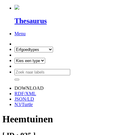
Thesaurus
Menu
DOWNLOAD
RDF/XML
JSON/LD
N3/Turtle
Heemtuinen