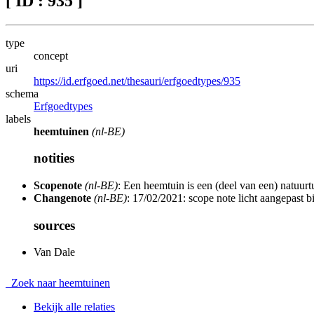
[ ID : 935 ]
type
concept
uri
https://id.erfgoed.net/thesauri/erfgoedtypes/935
schema
Erfgoedtypes
labels
heemtuinen
(nl-BE)
notities
Scopenote
(nl-BE)
: Een heemtuin is een (deel van een) natuurtu
Changenote
(nl-BE)
: 17/02/2021: scope note licht aangepast bi
sources
Van Dale
Zoek naar heemtuinen
Bekijk alle relaties