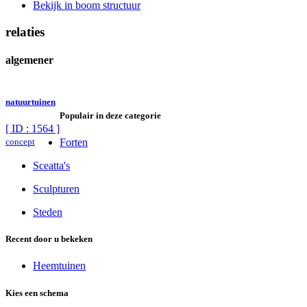
Bekijk in boom structuur
relaties
algemener
natuurtuinen
Populair in deze categorie
[ ID : 1564 ]
concept
Forten
Sceatta's
Sculpturen
Steden
Recent door u bekeken
Heemtuinen
Kies een schema