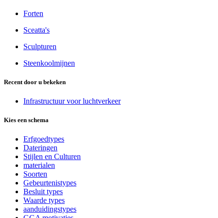
Forten
Sceatta's
Sculpturen
Steenkoolmijnen
Recent door u bekeken
Infrastructuur voor luchtverkeer
Kies een schema
Erfgoedtypes
Dateringen
Stijlen en Culturen
materialen
Soorten
Gebeurtenistypes
Besluit types
Waarde types
aanduidingstypes
GGA motivaties