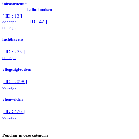
infrastructuur
ballonloodsen
[ ID : 13 ]
[ ID : 42 ]
concept
concept
luchthavens
[ ID : 273 ]
concept
vliegtuigloodsen
[ ID : 2098 ]
concept
vliegvelden
[ ID : 476 ]
concept
Populair in deze categorie