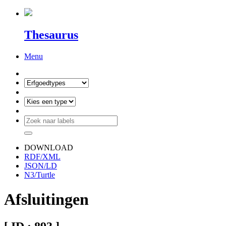
Thesaurus
Menu
DOWNLOAD
RDF/XML
JSON/LD
N3/Turtle
Afsluitingen