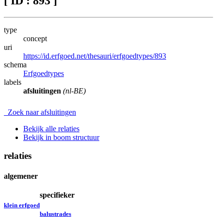
[ ID : 893 ]
type
concept
uri
https://id.erfgoed.net/thesauri/erfgoedtypes/893
schema
Erfgoedtypes
labels
afsluitingen
(nl-BE)
Zoek naar afsluitingen
Bekijk alle relaties
Bekijk in boom structuur
relaties
algemener
specifieker
klein erfgoed
balustrades