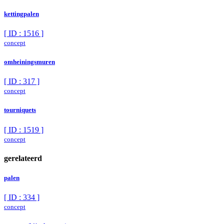
kettingpalen
[ ID : 1516 ]
concept
omheiningsmuren
[ ID : 317 ]
concept
tourniquets
[ ID : 1519 ]
concept
gerelateerd
palen
[ ID : 334 ]
concept