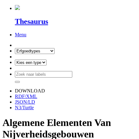
Thesaurus
Menu
DOWNLOAD
RDF/XML
JSON/LD
N3/Turtle
Algemene Elementen Van
Nijverheidsgebouwen