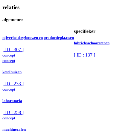
relaties
algemener
specifieker
nijverheidsgebouwen en productieplaatsen
fabrieksschoorstenen
[ ID : 307 ]
[ ID : 137 ]
concept
concept
ketelhuizen
[ ID : 233 ]
concept
laboratoria
[ ID : 258 ]
concept
machinezalen