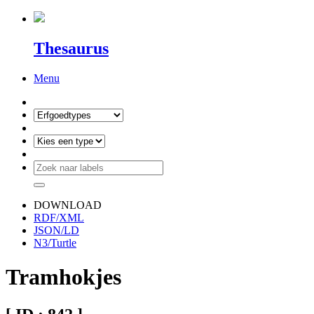
Thesaurus
Menu
DOWNLOAD
RDF/XML
JSON/LD
N3/Turtle
Tramhokjes