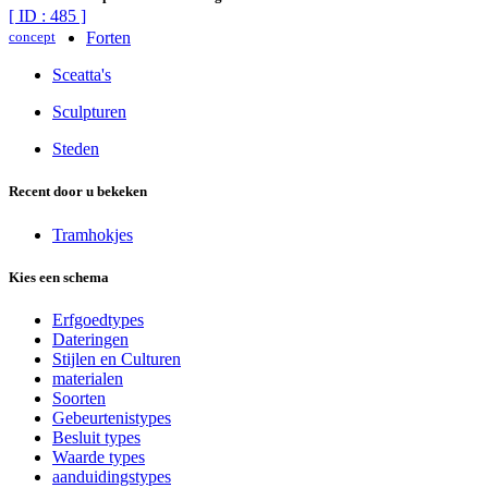
[ ID : 485 ]
concept
Forten
Sceatta's
Sculpturen
Steden
Recent door u bekeken
Tramhokjes
Kies een schema
Erfgoedtypes
Dateringen
Stijlen en Culturen
materialen
Soorten
Gebeurtenistypes
Besluit types
Waarde types
aanduidingstypes