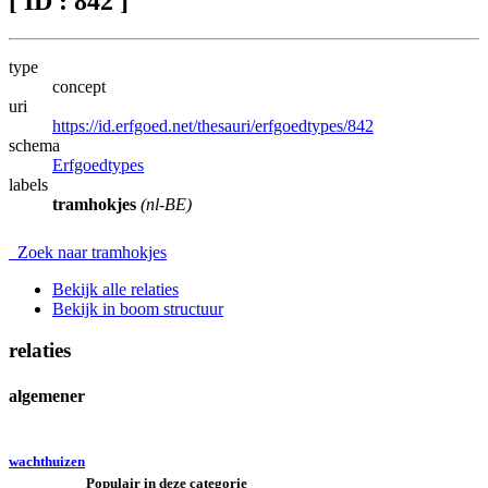
[ ID : 842 ]
type
concept
uri
https://id.erfgoed.net/thesauri/erfgoedtypes/842
schema
Erfgoedtypes
labels
tramhokjes
(nl-BE)
Zoek naar tramhokjes
Bekijk alle relaties
Bekijk in boom structuur
relaties
algemener
wachthuizen
Populair in deze categorie