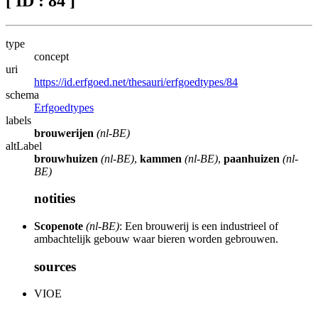
[ ID : 84 ]
type
concept
uri
https://id.erfgoed.net/thesauri/erfgoedtypes/84
schema
Erfgoedtypes
labels
brouwerijen
(nl-BE)
altLabel
brouwhuizen
(nl-BE)
,
kammen
(nl-BE)
,
paanhuizen
(nl-
BE)
notities
Scopenote
(nl-BE)
: Een brouwerij is een industrieel of
ambachtelijk gebouw waar bieren worden gebrouwen.
sources
VIOE