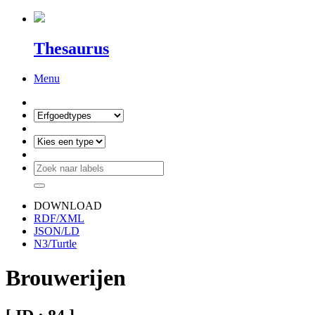
Thesaurus
Menu
DOWNLOAD
RDF/XML
JSON/LD
N3/Turtle
Brouwerijen