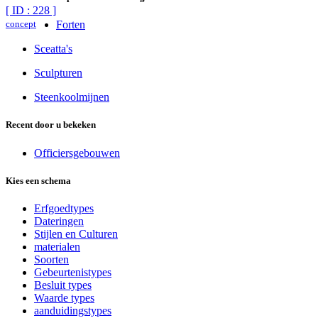
[ ID : 228 ]
concept
Forten
Sceatta's
Sculpturen
Steenkoolmijnen
Recent door u bekeken
Officiersgebouwen
Kies een schema
Erfgoedtypes
Dateringen
Stijlen en Culturen
materialen
Soorten
Gebeurtenistypes
Besluit types
Waarde types
aanduidingstypes