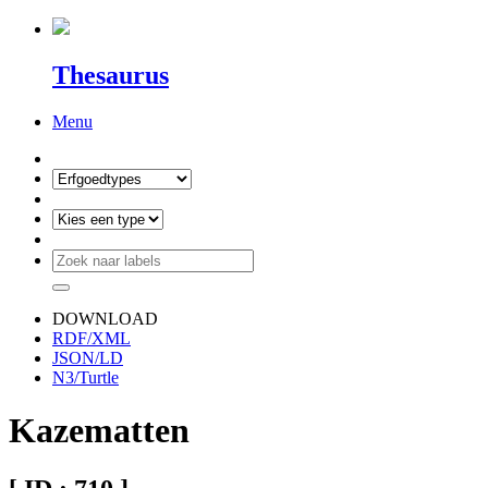
Thesaurus
Menu
DOWNLOAD
RDF/XML
JSON/LD
N3/Turtle
Kazematten