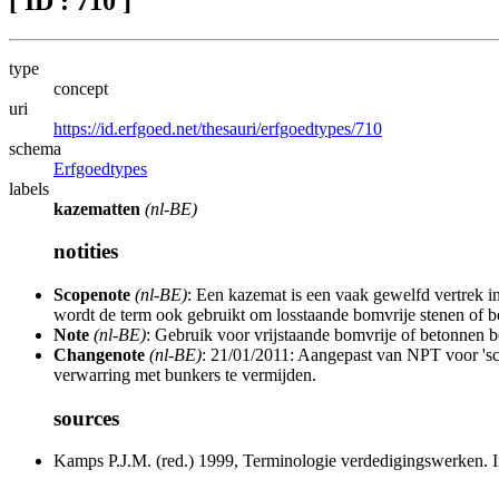
[ ID : 710 ]
type
concept
uri
https://id.erfgoed.net/thesauri/erfgoedtypes/710
schema
Erfgoedtypes
labels
kazematten
(nl-BE)
notities
Scopenote
(nl-BE)
: Een kazemat is een vaak gewelfd vertrek i
wordt de term ook gebruikt om losstaande bomvrije stenen of 
Note
(nl-BE)
: Gebruik voor vrijstaande bomvrije of betonnen 
Changenote
(nl-BE)
: 21/01/2011: Aangepast van NPT voor 'sc
verwarring met bunkers te vermijden.
sources
Kamps P.J.M. (red.) 1999, Terminologie verdedigingswerken. In