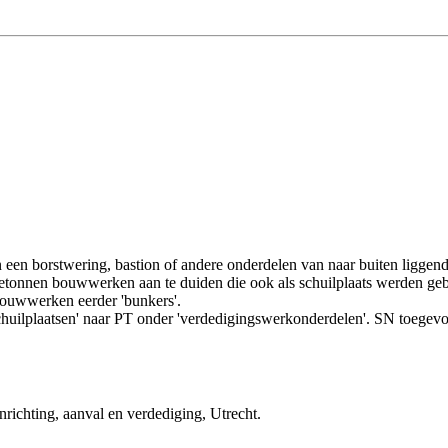
n een borstwering, bastion of andere onderdelen van naar buiten liggend
betonnen bouwwerken aan te duiden die ook als schuilplaats werden ge
bouwwerken eerder 'bunkers'.
huilplaatsen' naar PT onder 'verdedigingswerkonderdelen'. SN toegev
richting, aanval en verdediging, Utrecht.