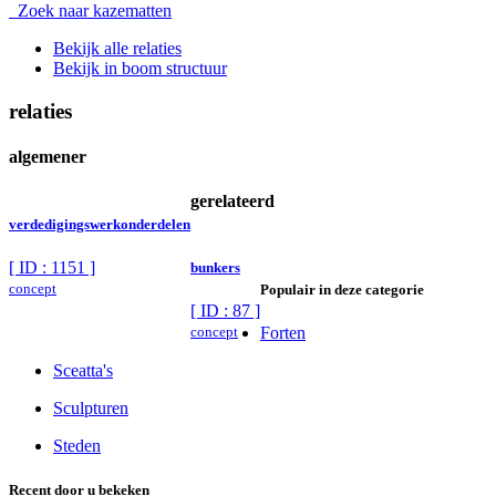
Zoek naar kazematten
Bekijk alle relaties
Bekijk in boom structuur
relaties
algemener
gerelateerd
verdedigingswerkonderdelen
[ ID : 1151 ]
bunkers
concept
Populair in deze categorie
[ ID : 87 ]
concept
Forten
Sceatta's
Sculpturen
Steden
Recent door u bekeken